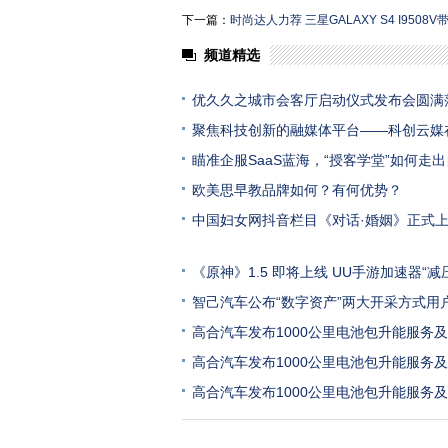
下一篇：
时尚达人力荐 三星GALAXY S4 I9508
频道精选
优久久之城市会客厅启动仪式发布会圆满
聚焦科技创新的融媒体平台——科创云媒
瞄准企服SaaS蓝海，“授客学堂”如何走出
欧美思早教品牌如何？有何优势？
中国妇女网抖音栏目《对话·婚姻》正式
《原神》1.5 即将上线 UU手游加速器“减
智己汽车公布“数字资产”两大开采方式用
高合汽车发布1000公里电池包升能服务及H
高合汽车发布1000公里电池包升能服务及H
高合汽车发布1000公里电池包升能服务及H