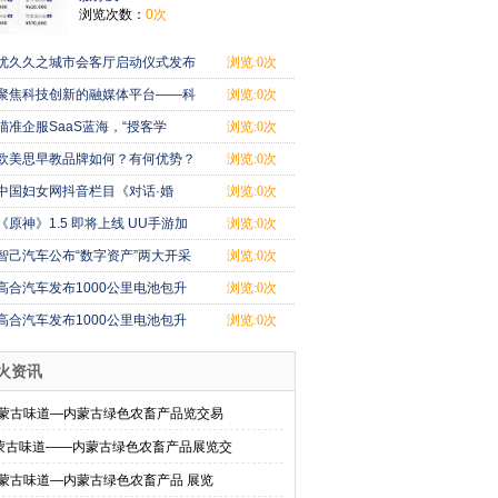
浏览次数：
0次
优久久之城市会客厅启动仪式发布
浏览:0次
会圆满落幕
聚焦科技创新的融媒体平台——科
浏览:0次
创云媒在北
瞄准企服SaaS蓝海，“授客学
浏览:0次
堂”如何走出自
欧美思早教品牌如何？有何优势？
浏览:0次
中国妇女网抖音栏目《对话·婚
浏览:0次
姻》正式上线
《原神》1.5 即将上线 UU手游加
浏览:0次
速器“减压
智己汽车公布“数字资产”两大开采
浏览:0次
方式用户
高合汽车发布1000公里电池包升
浏览:0次
能服务及HiPh
高合汽车发布1000公里电池包升
浏览:0次
能服务及HiPh
火资讯
内蒙古味道—内蒙古绿色农畜产品览交易
蒙古味道——内蒙古绿色农畜产品展览交
内蒙古味道—内蒙古绿色农畜产品 展览