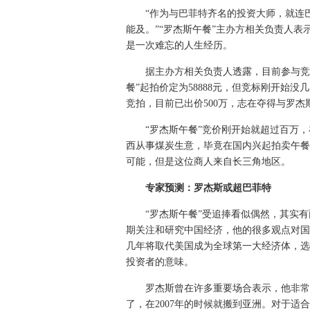
“作为与巴菲特齐名的投资大师，就连巴
能及。”“罗杰斯午餐”主办方相关负责人表
是一次难忘的人生经历。
据主办方相关负责人透露，目前参与竞拍
餐”起拍价定为58888元，但竞标刚开始
竞拍，目前已出价500万，志在夺得与罗杰
“罗杰斯午餐”竞价刚开始就超过百万，
西从事煤炭生意，毕竟在国内兴起拍卖午餐
可能，但是这位商人来自长三角地区。
专家预测：罗杰斯或超巴菲特
“罗杰斯午餐”受追捧看似偶然，其实有
期关注和研究中国经济，他的很多观点对国
几年将取代美国成为全球第一大经济体，选
投资者的意味。
罗杰斯曾在许多重要场合表示，他非常喜
了，在2007年的时候就搬到亚洲。对于