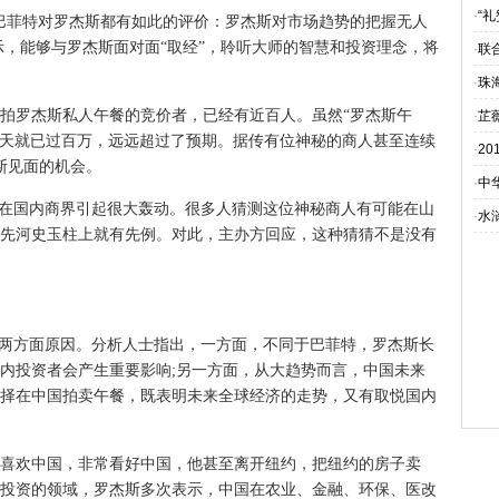
·
“
菲特对罗杰斯都有如此的评价：罗杰斯对市场趋势的把握无人
示，能够与罗杰斯面对面“取经”，聆听大师的智慧和投资理念，将
·
联
·
珠
罗杰斯私人午餐的竞价者，已经有近百人。虽然“罗杰斯午
·
芷
没几天就已过百万，远远超过了预期。据传有位神秘的商人甚至连续
·
2
斯见面的机会。
·
中
在国内商界引起很大轰动。很多人猜测这位神秘商人有可能在山
·
水
先河史玉柱上就有先例。对此，主办方回应，这种猜猜不是没有
两方面原因。分析人士指出，一方面，不同于巴菲特，罗杰斯长
内投资者会产生重要影响;另一方面，从大趋势而言，中国未来
择在中国拍卖午餐，既表明未来全球经济的走势，又有取悦国内
欢中国，非常看好中国，他甚至离开纽约，把纽约的房子卖
适合投资的领域，罗杰斯多次表示，中国在农业、金融、环保、医改