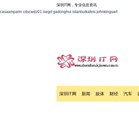
深圳IT网，专业信息资讯
casaamparin
cdscwdz01
isegd
gadonghui
istanbulkafesi
johnkingsart
深圳IT网
新闻
娱体
财经
汽车