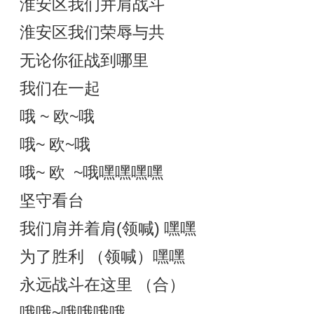
淮安区我们并肩战斗
淮安区我们荣辱与共
无论你征战到哪里
我们在一起
哦 ~ 欧~哦
哦~ 欧~哦
哦~ 欧 ~哦嘿嘿嘿嘿
坚守看台
我们肩并着肩(领喊) 嘿嘿
为了胜利 （领喊）嘿嘿
永远战斗在这里 （合）
哦哦~哦哦哦哦