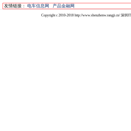
友情链接：
电车信息网
产品金融网
Copyright c 2010-2018 http://www.shenzhenw.r