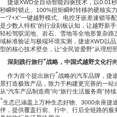
捷途XWD全自动智能四驱技术，以0.01秒
秒瞬时锁止、100%扭矩瞬时转移的硬核实
一“7+X”一键越野模式、电控牙嵌差速锁等
是少数人特权”的行业刻板认知，让越野新
轻松驾驭泥地、岩石、雪地等全地形复杂路
域标准验证与极端环境实测，捷途XWD以
型的核心技术壁垒，让“全民皆爱野”从理想
+
深刻践行
旅行
战略，中国式越野文化行
+
作为首个提出旅行
战略的汽车品牌，捷
景打造极致产品，致力于构建更完善的一站
从“汽车产品制造商”向“旅行生活服务商”持
+
生态已涵盖上万种生态好物、3000余座捷途
伴，提供覆盖行前、行中、行后全链路的服