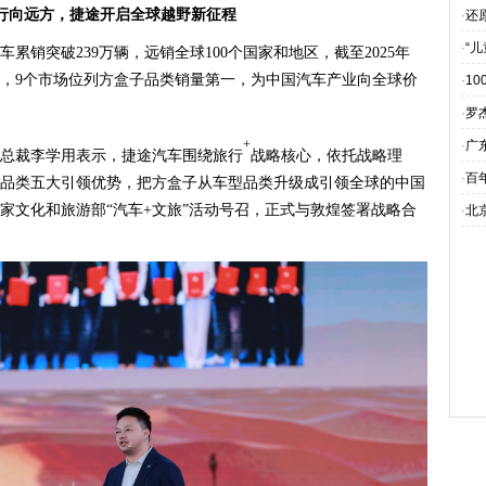
行向远方，捷途开启全球越野新征程
·
还
·
“
累销突破239万辆，远销全球100个国家和地区，截至2025年
一，9个市场位列方盒子品类销量第一，为中国汽车产业向全球价
·
10
·
罗
·
广
+
总裁李学用表示，捷途汽车围绕旅行
战略核心，依托战略理
·
百
品类五大引领优势，把方盒子从车型品类升级成引领全球的中国
家文化和旅游部“汽车+文旅”活动号召，正式与敦煌签署战略合
·
北