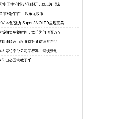
原“史玉柱”创业起伏经历，励志片《惊
儿童节+端午节”，欢乐无极限
0%“本色”魅力 Super AMOLED呈现完美
杰斯拍卖午餐时间，竞价为何超百万？
东联通联合百度推首款通信理财产品
年人寿辽宁分公司举行客户回馈活动
京仰山公园寓教于乐