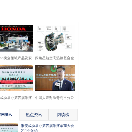
nda携全领域产品及安
四角星航空高温镍基合金
技术成果参展第八
涡轮叶片研发与发展
成功举办第四届淮河
中国人寿财险青岛市分公
商大会211个签约
司为岛城经济 发展
热点资讯
阅读榜
本网资讯
淮安成功举办第四届淮河华商大会
211个签约...