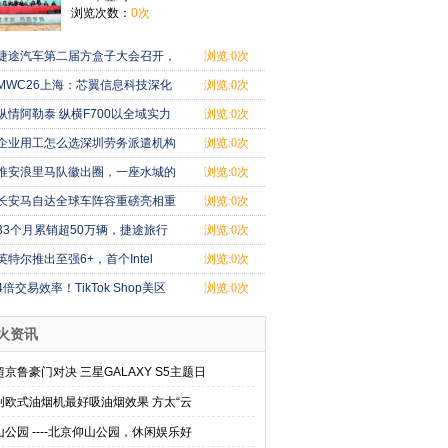
浏览次数：
0次
捷途汽车第二届方盒子大会召开，
浏览:0次
中国方盒子
MWC26上海：芯翼信息科技深化
浏览:0次
端侧AI算力与N
纵情阿勒泰 纵横F700以全域实力
浏览:0次
诠释“玩不
企业用工怎么选深圳劳务派遣机构
浏览:0次
淮安浪里马队徽出圈，一座水城的
浏览:0次
热血与烟火
长安马自达全球车阵容重磅亮相重
浏览:0次
庆车展 618
33个月累销超50万辆，捷途旅行
浏览:0次
者系再度刷新
英特尔推出至强6+，首个Intel
浏览:0次
18A数据中心C
4倍交易效率！TikTok Shop美区
浏览:0次
直播拍卖将成
火资讯
超京鲁豪门对决 三星GALAXY S5主题日
创欧式油烟机最好吸油烟效果 方太“云
山公园 ----北京仰山公园，休闲娱乐好