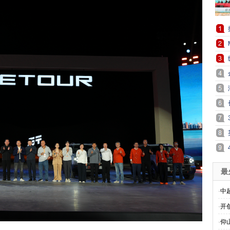
最
·
中
·
开
·
仰