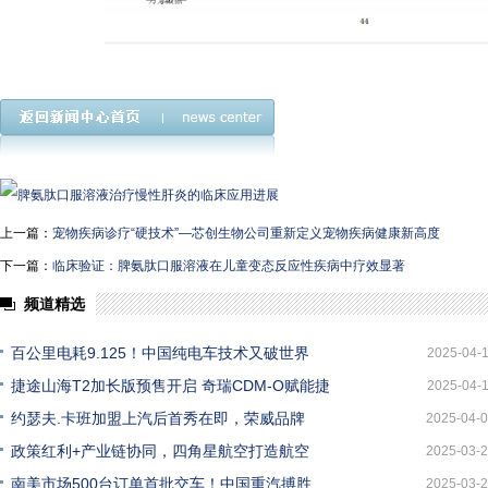
上一篇：
宠物疾病诊疗“硬技术”—芯创生物公司重新定义宠物疾病健康新高度
下一篇：
临床验证：脾氨肽口服溶液在儿童变态反应性疾病中疗效显著
频道精选
百公里电耗9.125！中国纯电车技术又破世界
2025-04-
捷途山海T2加长版预售开启 奇瑞CDM-O赋能捷
2025-04-
约瑟夫.卡班加盟上汽后首秀在即，荣威品牌
2025-04-
政策红利+产业链协同，四角星航空打造航空
2025-03-
南美市场500台订单首批交车！中国重汽搏胜
2025-03-