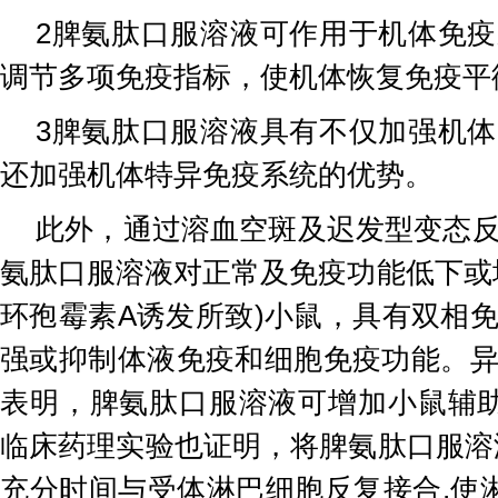
2脾氨肽口服溶液可作用于机体免
调节多项免疫指标，使机体恢复免疫平
3脾氨肽口服溶液具有不仅加强机
还加强机体特异免疫系统的优势。
此外，通过溶血空斑及迟发型变态
氨肽口服溶液对正常及免疫功能低下或
环孢霉素A诱发所致)小鼠，具有双相
强或抑制体液免疫和细胞免疫功能。
表明，脾氨肽口服溶液可增加小鼠辅
临床药理实验也证明，将脾氨肽口服溶
充分时间与受体淋巴细胞反复接合,使